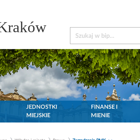
 Kraków
Szukaj w bip
JEDNOSTKI
FINANSE I
MIEJSKIE
MIENIE