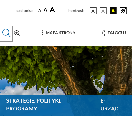
A
A
czcionka:
A
kontrast:
MAPA STRONY
ZALOGUJ
STRATEGIE, POLITYKI,
E-
PROGRAMY
URZĄD