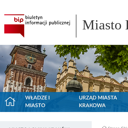
Miasto
WŁADZE I
URZĄD MIASTA
MIASTO
KRAKOWA