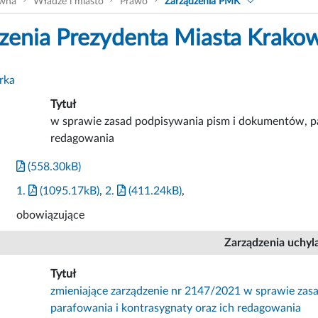
ówna
Władze i miasto
Prawo
Zarządzenia PMK
zenia Prezydenta Miasta Krako
rka
Tytuł
w sprawie zasad podpisywania pism i dokumentów, pa
redagowania
(558.30kB)
1.
(1095.17kB)
,
2.
(411.24kB)
,
obowiązujące
Zarządzenia uchyl
Tytuł
zmieniające zarządzenie nr 2147/2021 w sprawie za
parafowania i kontrasygnaty oraz ich redagowania