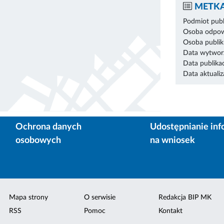
METKA
Podmiot publ
Osoba odpowi
Osoba publik
Data wytworz
Data publikac
Data aktualiza
Ochrona danych
Udostępnianie inf
osobowych
na wniosek
Mapa strony
O serwisie
Redakcja BIP MK
RSS
Pomoc
Kontakt