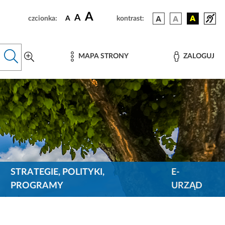
A
A
czcionka:
A
kontrast:
MAPA STRONY
ZALOGUJ
STRATEGIE, POLITYKI,
E-
PROGRAMY
URZĄD