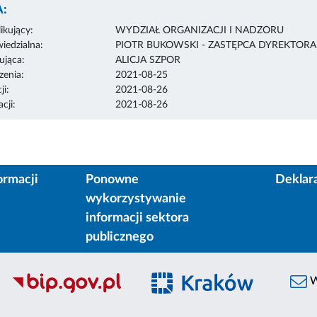
:
ikujący:
WYDZIAŁ ORGANIZACJI I NADZORU
edzialna:
PIOTR BUKOWSKI - ZASTĘPCA DYREKTOR
ująca:
ALICJA SZPOR
enia:
2021-08-25
ji:
2021-08-26
cji:
2021-08-26
ormacji
Ponowne
Deklar
wykorzystywanie
informacji sektora
publicznego
W