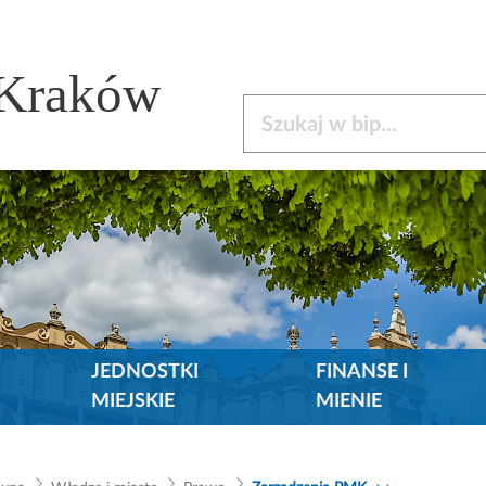
 Kraków
Szukaj w bip
JEDNOSTKI
FINANSE I
MIEJSKIE
MIENIE