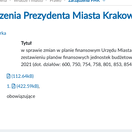
ówna
Władze i miasto
Prawo
Zarządzenia PMK
zenia Prezydenta Miasta Krako
rka
Tytuł
w sprawie zmian w planie finansowym Urzędu Miasta
zestawieniu planów finansowych jednostek budżetow
2021 (dot. działów: 600, 750, 754, 758, 801, 853, 854 
(112.64kB)
1.
(422.59kB)
,
obowiązujące