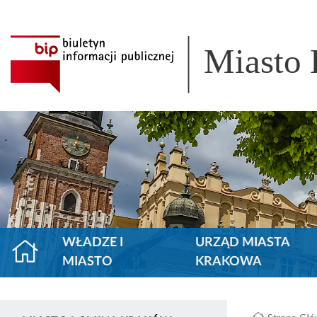
Miasto
WŁADZE I
URZĄD MIASTA
MIASTO
KRAKOWA