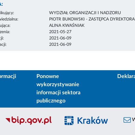
:
ikujący:
WYDZIAŁ ORGANIZACJI I NADZORU
edzialna:
PIOTR BUKOWSKI - ZASTĘPCA DYREKTOR
ująca:
ALINA KWAŚNIAK
enia:
2021-05-27
ji:
2021-06-09
cji:
2021-06-09
ormacji
Ponowne
Deklar
wykorzystywanie
informacji sektora
publicznego
W