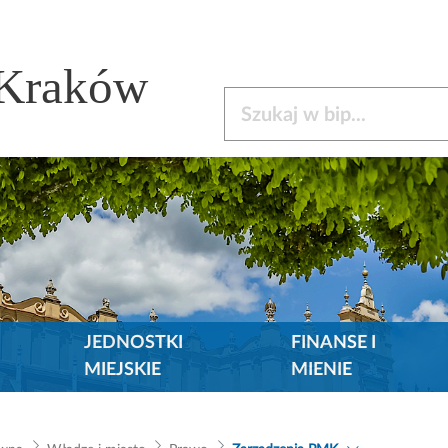
 Kraków
Szukaj w bip
JEDNOSTKI
FINANSE I
MIEJSKIE
MIENIE