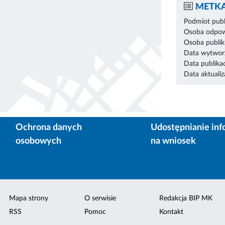
METKA
Podmiot publ
Osoba odpowi
Osoba publik
Data wytworz
Data publikac
Data aktualiza
Ochrona danych
Udostępnianie inf
osobowych
na wniosek
Mapa strony
O serwisie
Redakcja BIP MK
RSS
Pomoc
Kontakt