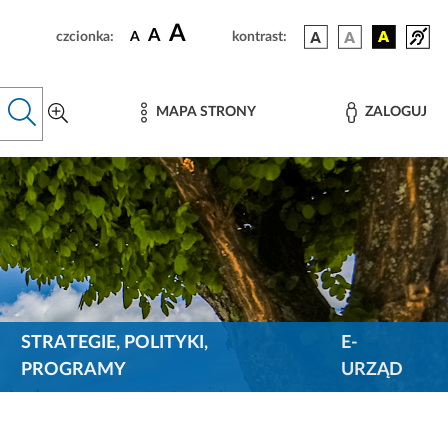
A
A
czcionka:
A
kontrast:
MAPA STRONY
ZALOGUJ
STRATEGIE, POLITYKI,
E-
PROGRAMY
URZĄD