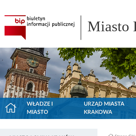
Miasto
WŁADZE I
URZĄD MIASTA
MIASTO
KRAKOWA