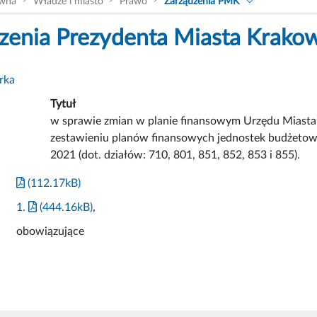
ówna
Władze i miasto
Prawo
Zarządzenia PMK
zenia Prezydenta Miasta Krako
rka
Tytuł
w sprawie zmian w planie finansowym Urzędu Miasta
zestawieniu planów finansowych jednostek budżetow
2021 (dot. działów: 710, 801, 851, 852, 853 i 855).
(112.17kB)
1.
(444.16kB)
,
obowiązujące