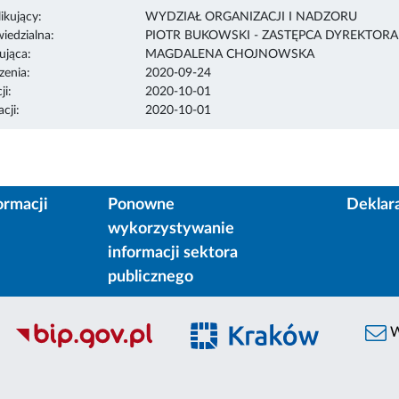
ikujący:
WYDZIAŁ ORGANIZACJI I NADZORU
edzialna:
PIOTR BUKOWSKI - ZASTĘPCA DYREKTOR
ująca:
MAGDALENA CHOJNOWSKA
enia:
2020-09-24
ji:
2020-10-01
cji:
2020-10-01
ormacji
Ponowne
Deklar
wykorzystywanie
informacji sektora
publicznego
W