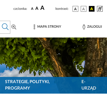
A
A
czcionka:
A
kontrast:
MAPA STRONY
ZALOGUJ
STRATEGIE, POLITYKI,
E-
PROGRAMY
URZĄD