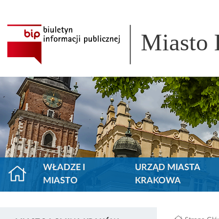
Miasto
WŁADZE I
URZĄD MIASTA
MIASTO
KRAKOWA