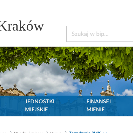
 Kraków
Szukaj w bip
JEDNOSTKI
FINANSE I
MIEJSKIE
MIENIE