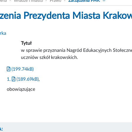
ówna
Władze i miasto
Prawo
Zarządzenia PMK
zenia Prezydenta Miasta Krako
rka
Tytuł
w sprawie przyznania Nagród Edukacyjnych Stołeczn
uczniów szkół krakowskich.
(199.74kB)
1.
(189.69kB)
,
obowiązujące
: