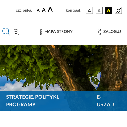
A
A
czcionka:
A
kontrast:
MAPA STRONY
ZALOGUJ
STRATEGIE, POLITYKI,
E-
PROGRAMY
URZĄD