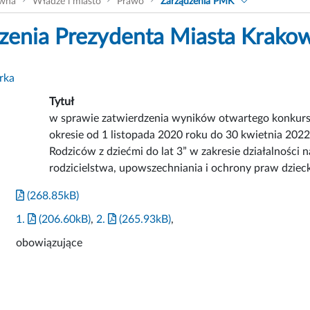
ówna
Władze i miasto
Prawo
Zarządzenia PMK
zenia Prezydenta Miasta Krako
rka
Tytuł
w sprawie zatwierdzenia wyników otwartego konkursu
okresie od 1 listopada 2020 roku do 30 kwietnia 2022
Rodziców z dziećmi do lat 3” w zakresie działalności 
rodzicielstwa, upowszechniania i ochrony praw dziec
(268.85kB)
1.
(206.60kB)
,
2.
(265.93kB)
,
obowiązujące