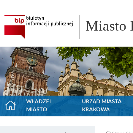
Miasto
WŁADZE I
URZĄD MIASTA
MIASTO
KRAKOWA