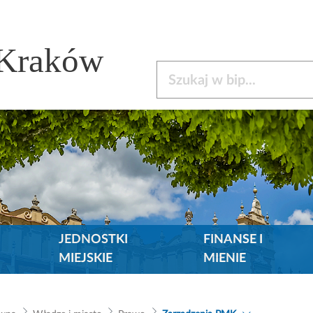
 Kraków
Szukaj w bip
JEDNOSTKI
FINANSE I
MIEJSKIE
MIENIE