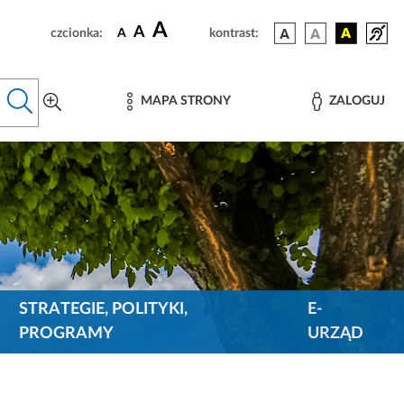
A
A
czcionka:
A
kontrast:
MAPA STRONY
ZALOGUJ
STRATEGIE, POLITYKI,
E-
PROGRAMY
URZĄD