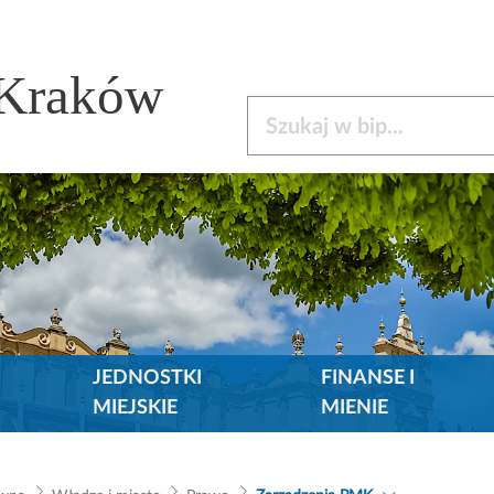
 Kraków
Szukaj w bip
JEDNOSTKI
FINANSE I
MIEJSKIE
MIENIE