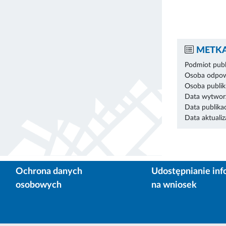
METKA
Podmiot publ
Osoba odpowi
Osoba publik
Data wytworz
Data publikac
Data aktualiza
Ochrona danych
Udostępnianie inf
osobowych
na wniosek