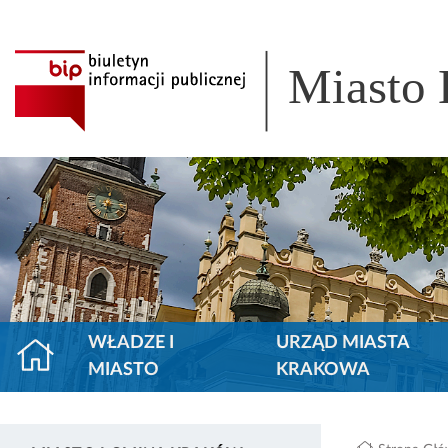
Miasto
WŁADZE I
URZĄD MIASTA
MIASTO
KRAKOWA