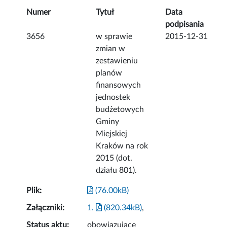
Numer
Tytuł
Data
podpisania
3656
w sprawie
2015-12-31
zmian w
zestawieniu
planów
finansowych
jednostek
budżetowych
Gminy
Miejskiej
Kraków na rok
2015 (dot.
działu 801).
Plik:
(76.00kB)
Załączniki:
1.
(820.34kB)
,
Status aktu:
obowiązujące