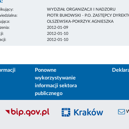
:
ikujący:
WYDZIAŁ ORGANIZACJI I NADZORU
edzialna:
PIOTR BUKOWSKI - P.O. ZASTĘPCY DYREK
ująca:
OLSZEWSKA-POKRZYK AGNIESZKA
enia:
2012-01-09
ji:
2012-01-10
cji:
2012-01-10
ormacji
Ponowne
Deklar
wykorzystywanie
informacji sektora
publicznego
W