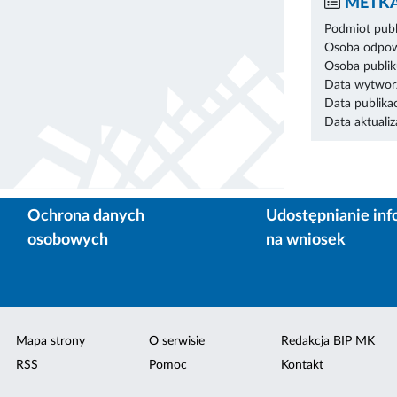
METKA
Podmiot publ
Osoba odpowi
Osoba publik
Data wytworz
Data publikac
Data aktualiza
Ochrona danych
Udostępnianie inf
osobowych
na wniosek
Mapa strony
O serwisie
Redakcja BIP MK
RSS
Pomoc
Kontakt