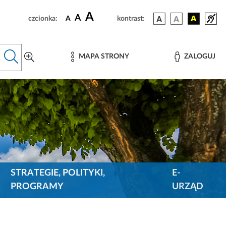
A
A
czcionka:
A
kontrast:
MAPA STRONY
ZALOGUJ
STRATEGIE, POLITYKI,
E-
PROGRAMY
URZĄD