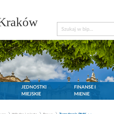
 Kraków
Szukaj w bip
JEDNOSTKI
FINANSE I
MIEJSKIE
MIENIE