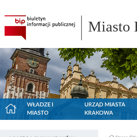
Miasto
WŁADZE I
URZĄD MIASTA
MIASTO
KRAKOWA