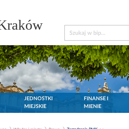
 Kraków
Szukaj w bip
JEDNOSTKI
FINANSE I
MIEJSKIE
MIENIE