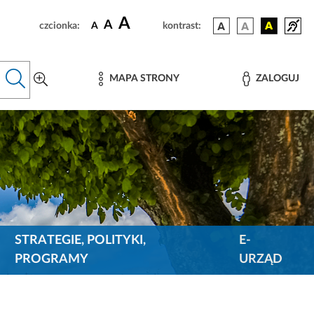
A
A
czcionka:
A
kontrast:
MAPA STRONY
ZALOGUJ
STRATEGIE, POLITYKI,
E-
PROGRAMY
URZĄD