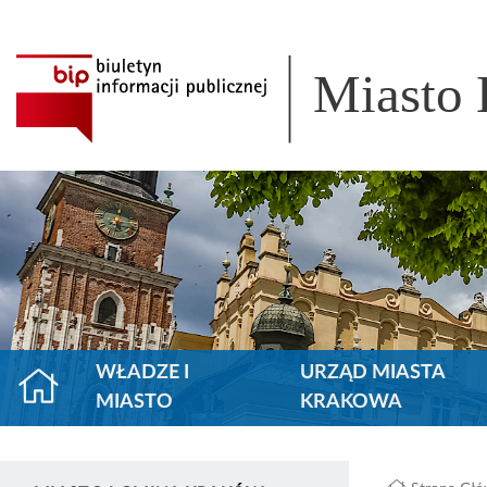
Miasto
WŁADZE I
URZĄD MIASTA
MIASTO
KRAKOWA