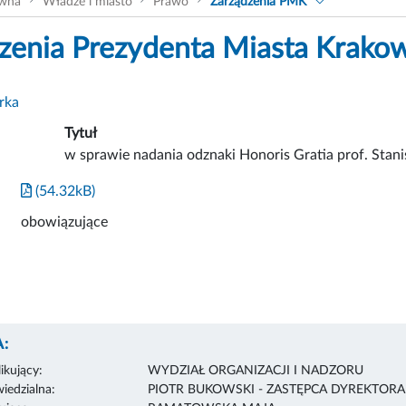
ówna
Władze i miasto
Prawo
Zarządzenia PMK
zenia Prezydenta Miasta Krako
rka
Tytuł
w sprawie nadania odznaki Honoris Gratia prof. Stan
(54.32kB)
obowiązujące
:
ikujący:
WYDZIAŁ ORGANIZACJI I NADZORU
edzialna:
PIOTR BUKOWSKI - ZASTĘPCA DYREKTOR