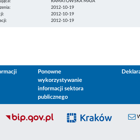
ująca:
RAMATOWSKA MAJA
enia:
2012-10-19
ji:
2012-10-19
cji:
2012-10-19
ormacji
Ponowne
Deklar
wykorzystywanie
informacji sektora
publicznego
W