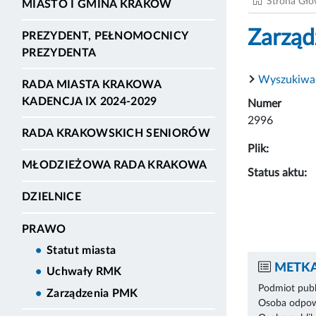
Strona Gł
MIASTO I GMINA KRAKÓW
Zarząd
PREZYDENT, PEŁNOMOCNICY
PREZYDENTA
Wyszukiwa
RADA MIASTA KRAKOWA
KADENCJA IX 2024-2029
Numer
2996
RADA KRAKOWSKICH SENIORÓW
Plik:
MŁODZIEŻOWA RADA KRAKOWA
Status aktu:
DZIELNICE
PRAWO
Statut miasta
METKA
Uchwały RMK
Podmiot publ
Zarządzenia PMK
Osoba odpowi