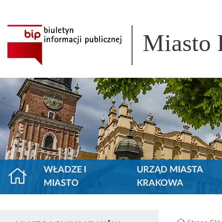
Miasto
WŁADZE I
URZĄD MIASTA
MIASTO
KRAKOWA