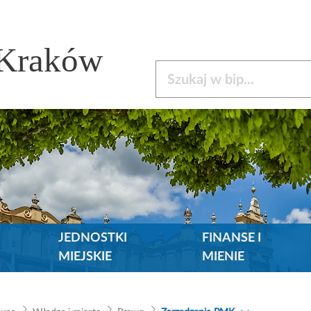
 Kraków
Szukaj w bip
JEDNOSTKI
FINANSE I
MIEJSKIE
MIENIE