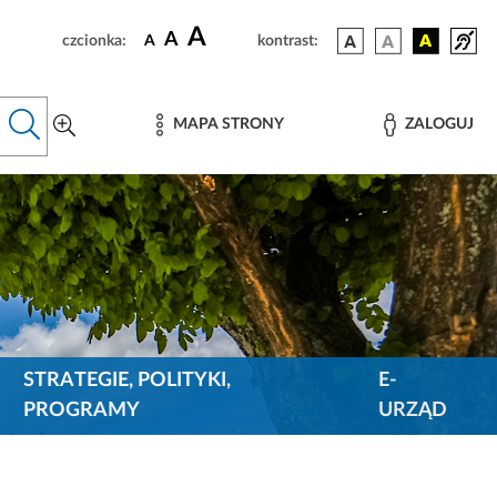
A
A
czcionka:
A
kontrast:
MAPA STRONY
ZALOGUJ
STRATEGIE, POLITYKI,
E-
PROGRAMY
URZĄD