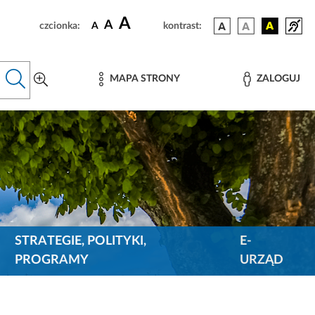
A
A
czcionka:
A
kontrast:
MAPA STRONY
ZALOGUJ
STRATEGIE, POLITYKI,
E-
PROGRAMY
URZĄD