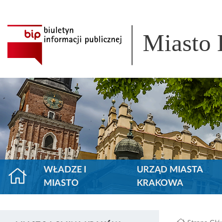
Miasto
WŁADZE I
URZĄD MIASTA
MIASTO
KRAKOWA