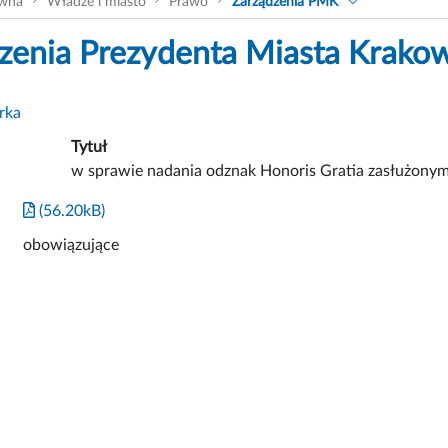
ówna
Władze i miasto
Prawo
Zarządzenia PMK
zenia Prezydenta Miasta Krako
rka
Tytuł
w sprawie nadania odznak Honoris Gratia zasłużony
(56.20kB)
obowiązujące