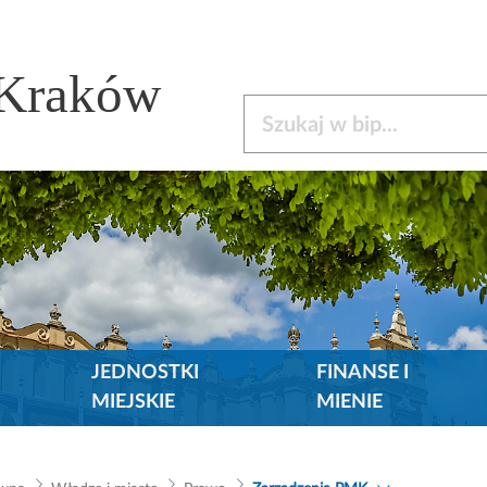
 Kraków
Szukaj w bip
JEDNOSTKI
FINANSE I
MIEJSKIE
MIENIE