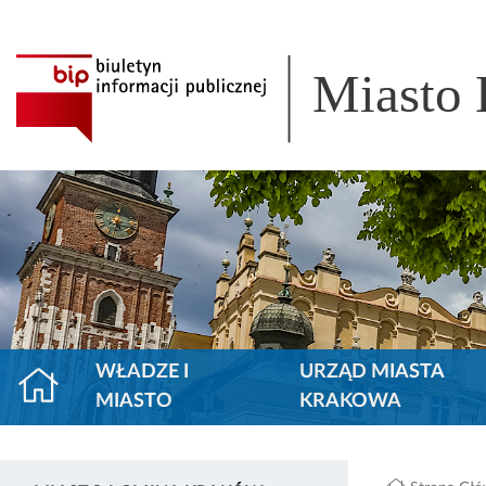
Miasto
WŁADZE I
URZĄD MIASTA
MIASTO
KRAKOWA