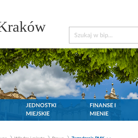
 Kraków
Szukaj w bip
JEDNOSTKI
FINANSE I
MIEJSKIE
MIENIE