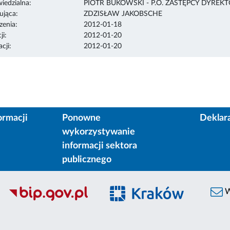
edzialna:
PIOTR BUKOWSKI - P.O. ZASTĘPCY DYREK
ująca:
ZDZISŁAW JAKOBSCHE
enia:
2012-01-18
ji:
2012-01-20
cji:
2012-01-20
ormacji
Ponowne
Deklar
wykorzystywanie
informacji sektora
publicznego
W