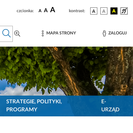
A
A
czcionka:
A
kontrast:
MAPA STRONY
ZALOGUJ
STRATEGIE, POLITYKI,
E-
PROGRAMY
URZĄD