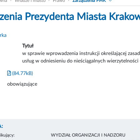
ówna
Władze i miasto
Prawo
Zarządzenia PMK
zenia Prezydenta Miasta Krako
rka
Tytuł
w sprawie wprowadzenia instrukcji określającej zasad
usług w odniesieniu do nieściągalnych wierzytelności (t
(84.77kB)
obowiązujące
:
ikujący:
WYDZIAŁ ORGANIZACJI I NADZORU