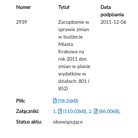
Numer
Tytuł
Data
podpisania
2939
Zarządzenie w
2011-12-06
sprawie zmian
w budżecie
Miasta
Krakowa na
rok 2011 dot.
zmian w planie
wydatków w
działach: 801 i
852)
Plik:
(58.26kB)
Załączniki:
1.
(110.03kB)
,
2.
(86.00kB)
,
Status aktu:
obowiązujące