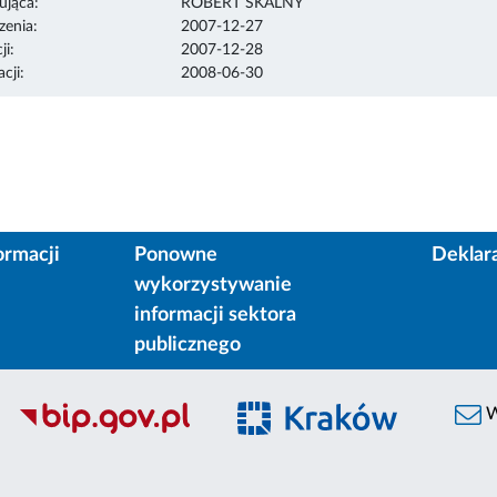
ująca:
ROBERT SKALNY
enia:
2007-12-27
ji:
2007-12-28
cji:
2008-06-30
ormacji
Ponowne
Deklar
wykorzystywanie
informacji sektora
publicznego
W