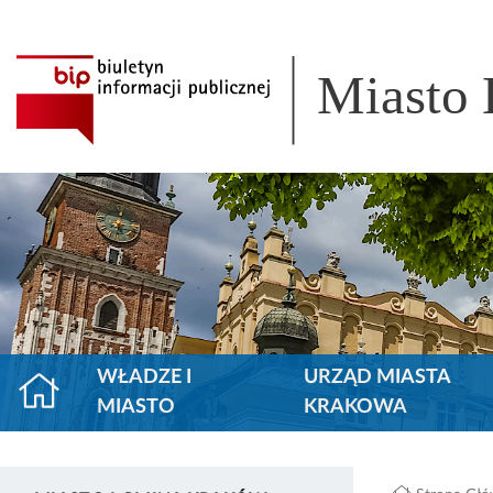
Miasto
WŁADZE I
URZĄD MIASTA
MIASTO
KRAKOWA