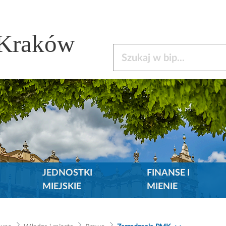
 Kraków
Szukaj w bip
JEDNOSTKI
FINANSE I
MIEJSKIE
MIENIE