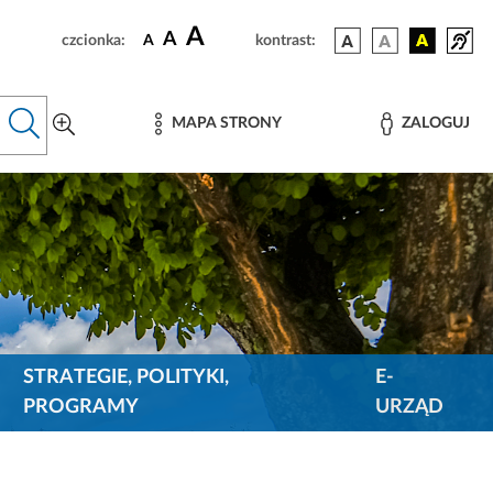
A
A
czcionka:
A
kontrast:
MAPA STRONY
ZALOGUJ
STRATEGIE, POLITYKI,
E-
PROGRAMY
URZĄD