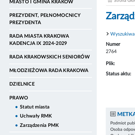
Strona Gł
MIASTO I GMINA KRAKÓW
Zarząd
PREZYDENT, PEŁNOMOCNICY
PREZYDENTA
Wyszukiwa
RADA MIASTA KRAKOWA
KADENCJA IX 2024-2029
Numer
2764
RADA KRAKOWSKICH SENIORÓW
Plik:
MŁODZIEŻOWA RADA KRAKOWA
Status aktu:
DZIELNICE
PRAWO
Statut miasta
METKA
Uchwały RMK
Podmiot publ
Zarządzenia PMK
Osoba odpowi