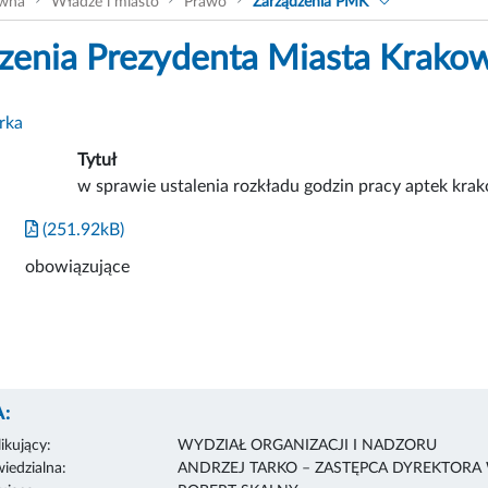
ówna
Władze i miasto
Prawo
Zarządzenia PMK
zenia Prezydenta Miasta Krako
rka
Tytuł
w sprawie ustalenia rozkładu godzin pracy aptek kra
(251.92kB)
obowiązujące
:
ikujący:
WYDZIAŁ ORGANIZACJI I NADZORU
edzialna:
ANDRZEJ TARKO – ZASTĘPCA DYREKTORA