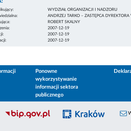
:
ikujący:
WYDZIAŁ ORGANIZACJI I NADZORU
edzialna:
ANDRZEJ TARKO – ZASTĘPCA DYREKTORA
ująca:
ROBERT SKALNY
enia:
2007-12-19
ji:
2007-12-19
cji:
2007-12-19
ormacji
Ponowne
Deklar
wykorzystywanie
informacji sektora
publicznego
W