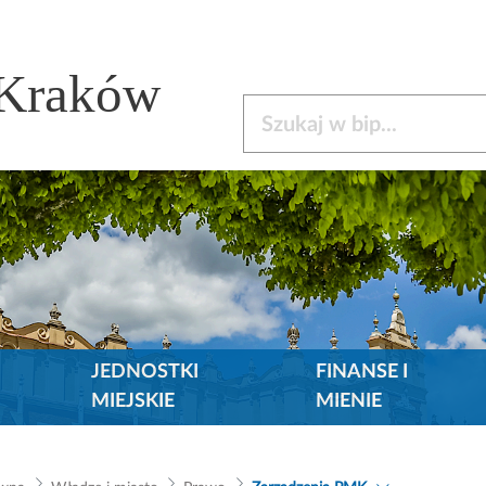
 Kraków
Szukaj w bip
JEDNOSTKI
FINANSE I
MIEJSKIE
MIENIE