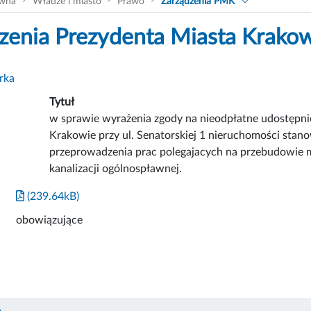
ówna
Władze i miasto
Prawo
Zarządzenia PMK
zenia Prezydenta Miasta Krako
rka
Tytuł
w sprawie wyrażenia zgody na nieodpłatne udostępni
Krakowie przy ul. Senatorskiej 1 nieruchomości stan
przeprowadzenia prac polegajacych na przebudowie m
kanalizacji ogólnospławnej.
(239.64kB)
obowiązujące