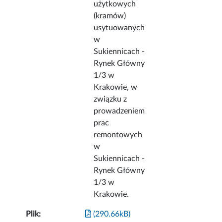
użytkowych
(kramów)
usytuowanych
w
Sukiennicach -
Rynek Główny
1/3 w
Krakowie, w
związku z
prowadzeniem
prac
remontowych
w
Sukiennicach -
Rynek Główny
1/3 w
Krakowie.
Plik:
(290.66kB)