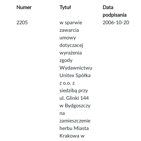
Numer
Tytuł
Data
podpisania
2205
w sparwie
2006-10-20
zawarcia
umowy
dotyczacej
wyrażenia
zgody
Wydawnictwu
Unitex Spółka
z o.o. z
siedzibą przy
ul. Glinki 144
w Bydgoszczy
na
zamieszczenie
herbu Miasta
Krakowa w