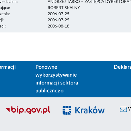
edzialna:
ANDRZEJ TARKO – ZASTĘPCA DYREKTORA
ująca:
ROBERT SKALNY
enia:
2006-07-25
ji:
2006-07-25
cji:
2006-08-18
ormacji
Ponowne
Deklar
wykorzystywanie
informacji sektora
publicznego
W