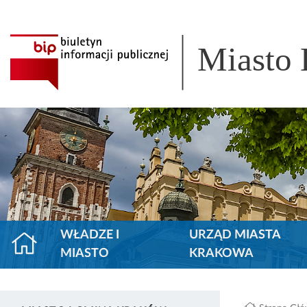
Miasto
WŁADZE I
URZĄD MIASTA
MIASTO
KRAKOWA