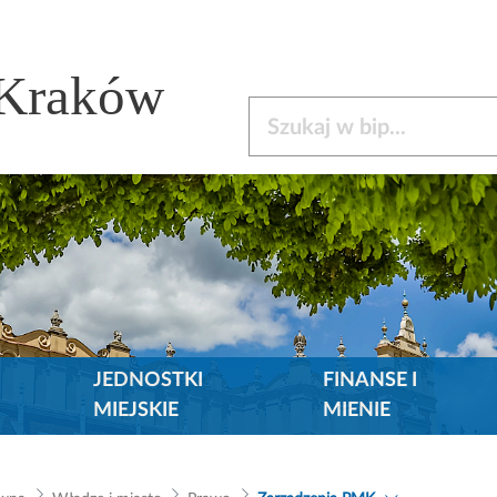
 Kraków
Szukaj w bip
JEDNOSTKI
FINANSE I
MIEJSKIE
MIENIE