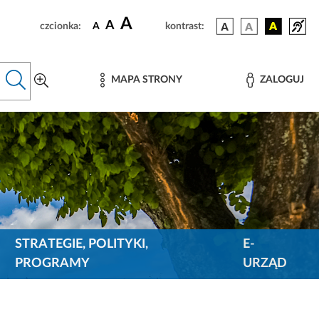
A
A
czcionka:
A
kontrast:
MAPA STRONY
ZALOGUJ
STRATEGIE, POLITYKI,
E-
PROGRAMY
URZĄD