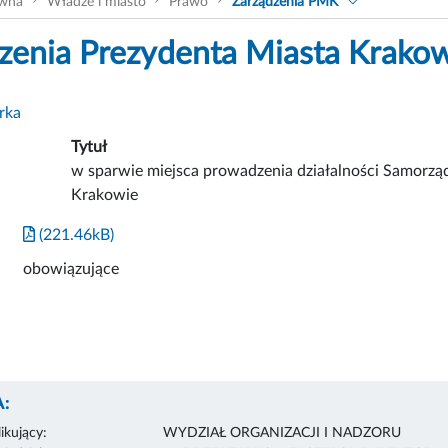
ówna
Władze i miasto
Prawo
Zarządzenia PMK
zenia Prezydenta Miasta Krako
rka
Tytuł
w sparwie miejsca prowadzenia działalności Samorz
Krakowie
(221.46kB)
obowiązujące
:
ikujący:
WYDZIAŁ ORGANIZACJI I NADZORU