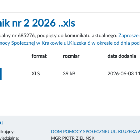
ik nr 2 2026 ..xls
ualny nr 685276, podpięty do komunikatu aktualnego:
Zaproszen
ocy Społecznej w Krakowie ul.Kluzeka 6 w okresie od dnia po
format
rozmiar
data dodania
ZOBACZ ZAŁĄCZNIK
XLS
39 kB
2026-06-03 11
:
ikujący:
DOM POMOCY SPOŁECZNEJ UL. KLUZEKA 
edzialna:
MGR PIOTR ZIELIŃSKI