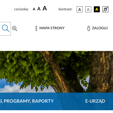
A
A
czcionka:
A
kontrast:
MAPA STRONY
ZALOGUJ
KI, PROGRAMY, RAPORTY
E-URZĄD