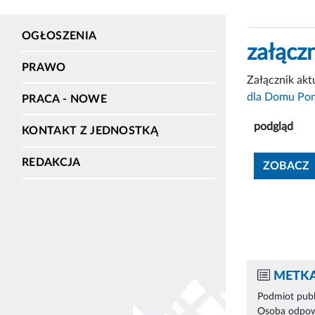
OGŁOSZENIA
załączn
PRAWO
Załącznik akt
dla Domu Pom
PRACA - NOWE
podgląd
KONTAKT Z JEDNOSTKĄ
REDAKCJA
ZOBACZ
METKA
Podmiot publ
Osoba odpowi