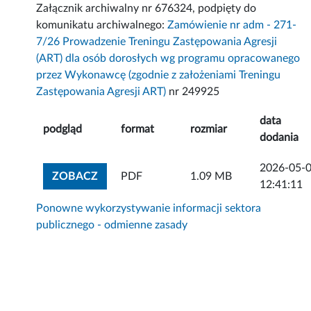
Załącznik archiwalny nr 676324, podpięty do
komunikatu archiwalnego:
Zamówienie nr adm - 271-
7/26 Prowadzenie Treningu Zastępowania Agresji
(ART) dla osób dorosłych wg programu opracowanego
przez Wykonawcę (zgodnie z założeniami Treningu
Zastępowania Agresji ART)
nr 249925
data
podgląd
format
rozmiar
dodania
2026-05-
ZOBACZ ZAŁĄCZNIK
ZOBACZ
PDF
1.09 MB
12:41:11
Ponowne wykorzystywanie informacji sektora
publicznego - odmienne zasady