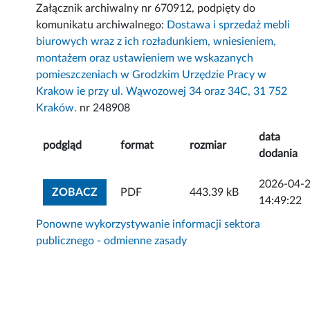
Załącznik archiwalny nr 670912, podpięty do
komunikatu archiwalnego:
Dostawa i sprzedaż mebli
biurowych wraz z ich rozładunkiem, wniesieniem,
montażem oraz ustawieniem we wskazanych
pomieszczeniach w Grodzkim Urzędzie Pracy w
Krakow ie przy ul. Wąwozowej 34 oraz 34C, 31 752
Kraków.
nr 248908
data
podgląd
format
rozmiar
dodania
2026-04-
ZOBACZ ZAŁĄCZNIK
ZOBACZ
PDF
443.39 kB
14:49:22
Ponowne wykorzystywanie informacji sektora
publicznego - odmienne zasady