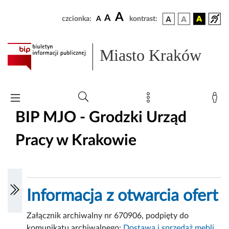
A
A
czcionka:
A
kontrast:
Miasto Kraków
BIP MJO - Grodzki Urząd
Pracy w Krakowie
Informacja z otwarcia ofert
Załącznik archiwalny nr 670906, podpięty do
komunikatu archiwalnego:
Dostawa i sprzedaż mebli