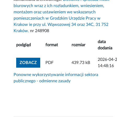
biurowych wraz z ich rozładunkiem, wniesieniem,
montażem oraz ustawieniem we wskazanych
pomieszczeniach w Grodzkim Urzędzie Pracy w
Krakow ie przy ul. Wąwozowej 34 oraz 34C, 31 752
Kraków.
nr 248908
data
podgląd
format
rozmiar
dodania
2026-04-
ZOBACZ ZAŁĄCZNIK
ZOBACZ
PDF
439.73 kB
14:48:16
Ponowne wykorzystywanie informacji sektora
publicznego - odmienne zasady