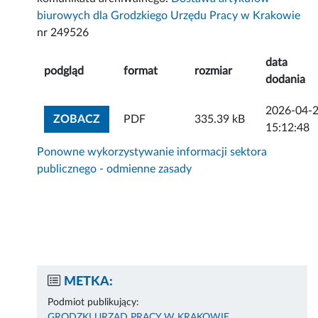
biurowych dla Grodzkiego Urzędu Pracy w Krakowie
nr 249526
data
podgląd
format
rozmiar
dodania
2026-04-
ZOBACZ ZAŁĄCZNIK
ZOBACZ
PDF
335.39 kB
15:12:48
Ponowne wykorzystywanie informacji sektora
publicznego - odmienne zasady
METKA:
Podmiot publikujący:
GRODZKI URZĄD PRACY W KRAKOWIE