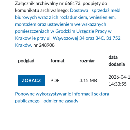
Załącznik archiwalny nr 668173, podpięty do
komunikatu archiwalnego:
Dostawa i sprzedaż mebli
biurowych wraz z ich rozładunkiem, wniesieniem,
montażem oraz ustawieniem we wskazanych
pomieszczeniach w Grodzkim Urzędzie Pracy w
Krakow ie przy ul. Wąwozowej 34 oraz 34C, 31 752
Kraków.
nr 248908
data
podgląd
format
rozmiar
dodania
2026-04-
ZOBACZ ZAŁĄCZNIK
ZOBACZ
PDF
3.15 MB
14:33:55
Ponowne wykorzystywanie informacji sektora
publicznego - odmienne zasady