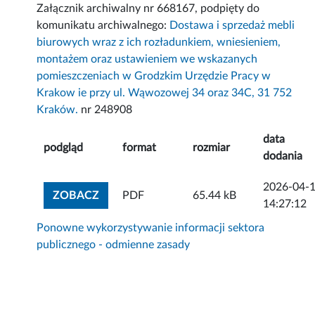
Załącznik archiwalny nr 668167, podpięty do
komunikatu archiwalnego:
Dostawa i sprzedaż mebli
biurowych wraz z ich rozładunkiem, wniesieniem,
montażem oraz ustawieniem we wskazanych
pomieszczeniach w Grodzkim Urzędzie Pracy w
Krakow ie przy ul. Wąwozowej 34 oraz 34C, 31 752
Kraków.
nr 248908
data
podgląd
format
rozmiar
dodania
2026-04-
ZOBACZ ZAŁĄCZNIK
ZOBACZ
PDF
65.44 kB
14:27:12
Ponowne wykorzystywanie informacji sektora
publicznego - odmienne zasady