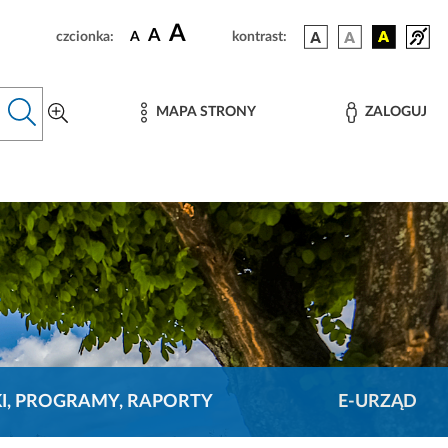
A
A
czcionka:
A
kontrast:
MAPA STRONY
ZALOGUJ
KI, PROGRAMY, RAPORTY
E-URZĄD