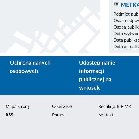
METKA
Podmiot publ
Osoba odpowi
Osoba publik
Data wytworz
Data publikac
Data aktualiza
Ochrona danych
Udostępnianie
osobowych
informacji
publicznej na
wniosek
Mapa strony
O serwisie
Redakcja BIP MK
RSS
Pomoc
Kontakt