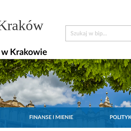
 Kraków
Szukaj w bip
y w Krakowie
FINANSE I MIENIE
POLITY