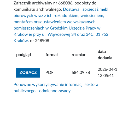
Załącznik archiwalny nr 668086, podpięty do
komunikatu archiwalnego:
Dostawa i sprzedaż mebli
biurowych wraz z ich rozładunkiem, wniesieniem,
montażem oraz ustawieniem we wskazanych
pomieszczeniach w Grodzkim Urzędzie Pracy w
Krakow ie przy ul. Wąwozowej 34 oraz 34C, 31 752
Kraków.
nr 248908
data
podgląd
format
rozmiar
dodania
2026-04-
ZOBACZ ZAŁĄCZNIK
ZOBACZ
PDF
684.09 kB
13:05:41
Ponowne wykorzystywanie informacji sektora
publicznego - odmienne zasady