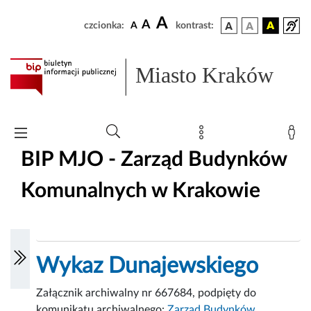
A
A
czcionka:
A
kontrast:
Miasto Kraków
BIP MJO - Zarząd Budynków
Komunalnych w Krakowie
Wykaz Dunajewskiego
Załącznik archiwalny nr 667684, podpięty do
komunikatu archiwalnego:
Zarząd Budynków