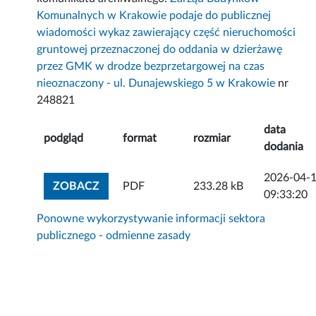
Komunalnych w Krakowie podaje do publicznej
wiadomości wykaz zawierający część nieruchomości
gruntowej przeznaczonej do oddania w dzierżawę
przez GMK w drodze bezprzetargowej na czas
nieoznaczony - ul. Dunajewskiego 5 w Krakowie
nr
248821
data
podgląd
format
rozmiar
dodania
2026-04-
ZOBACZ ZAŁĄCZNIK
ZOBACZ
PDF
233.28 kB
09:33:20
Ponowne wykorzystywanie informacji sektora
publicznego - odmienne zasady