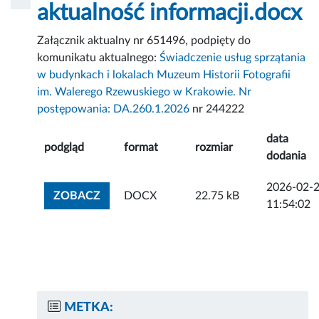
aktualność informacji.docx
Załącznik aktualny nr 651496, podpięty do
komunikatu aktualnego:
Świadczenie usług sprzątania
w budynkach i lokalach Muzeum Historii Fotografii
im. Walerego Rzewuskiego w Krakowie. Nr
postępowania: DA.260.1.2026
nr 244222
data
podgląd
format
rozmiar
dodania
2026-02-
ZOBACZ ZAŁĄCZNIK
ZOBACZ
DOCX
22.75 kB
11:54:02
METKA: