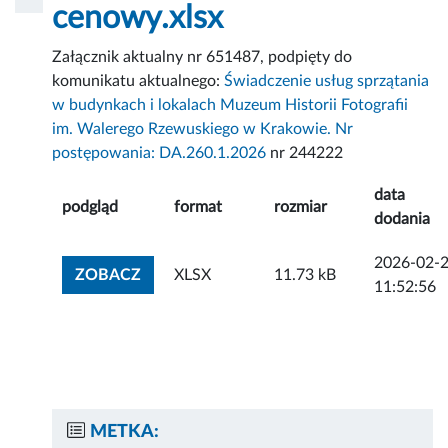
cenowy.xlsx
Załącznik aktualny nr 651487, podpięty do
komunikatu aktualnego:
Świadczenie usług sprzątania
w budynkach i lokalach Muzeum Historii Fotografii
im. Walerego Rzewuskiego w Krakowie. Nr
postępowania: DA.260.1.2026
nr 244222
data
podgląd
format
rozmiar
dodania
2026-02-
ZOBACZ ZAŁĄCZNIK
ZOBACZ
XLSX
11.73 kB
11:52:56
METKA: