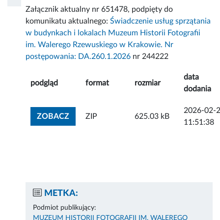
Załącznik aktualny nr 651478, podpięty do
komunikatu aktualnego:
Świadczenie usług sprzątania
w budynkach i lokalach Muzeum Historii Fotografii
im. Walerego Rzewuskiego w Krakowie. Nr
postępowania: DA.260.1.2026
nr 244222
data
podgląd
format
rozmiar
dodania
2026-02-
ZOBACZ ZAŁĄCZNIK
ZOBACZ
ZIP
625.03 kB
11:51:38
METKA:
Podmiot publikujący:
MUZEUM HISTORII FOTOGRAFII IM. WALEREGO