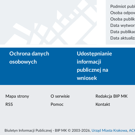
Podmiot publ
Osoba odpowi
Osoba publik
Data wytworz
Data publikac
Data aktualiza
Ochrona danych
Udostępnianie
osobowych
informacji
publicznej na
wniosek
Mapa strony
O serwisie
Redakcja BIP MK
RSS
Pomoc
Kontakt
Biuletyn Informacji Publicznej - BIP MK © 2003-2026,
Urząd Miasta Krakowa
,
ACK