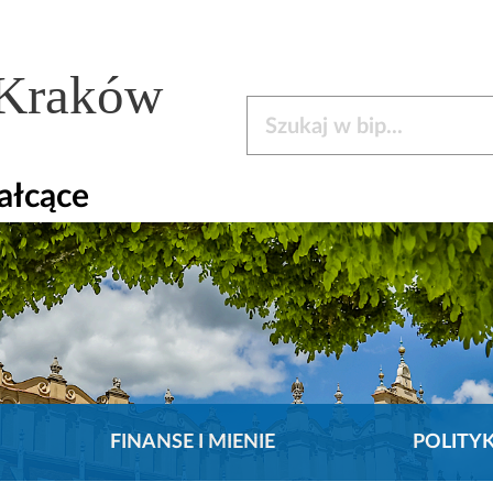
 Kraków
Szukaj w bip
ałcące
FINANSE I MIENIE
POLITY