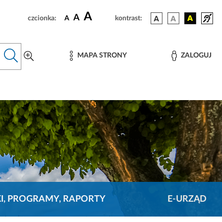
A
A
czcionka:
A
kontrast:
MAPA STRONY
ZALOGUJ
KI, PROGRAMY, RAPORTY
E-URZĄD