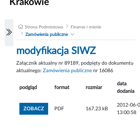
Krakowie
Strona Podmiotowa
Finanse i mienie
Zamówienia publiczne
modyfikacja SIWZ
Załącznik aktualny nr 89189, podpięty do dokumentu
aktualnego:
Zamówienia publiczne
nr 16086
data
podgląd
format
rozmiar
dodania
2012-06-
ZOBACZ ZAŁĄCZNIK
ZOBACZ
PDF
167.23 kB
13:00:58