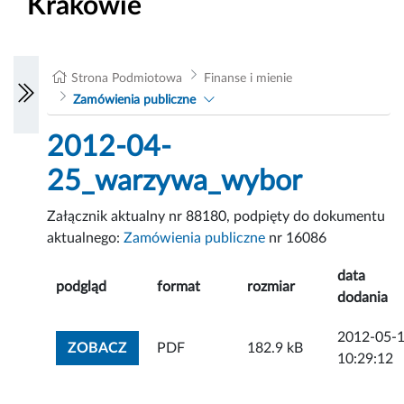
Krakowie
Strona Podmiotowa
Finanse i mienie
Zamówienia publiczne
2012-04-
25_warzywa_wybor
Załącznik aktualny nr 88180, podpięty do dokumentu
aktualnego:
Zamówienia publiczne
nr 16086
data
podgląd
format
rozmiar
dodania
2012-05-
ZOBACZ ZAŁĄCZNIK
ZOBACZ
PDF
182.9 kB
10:29:12