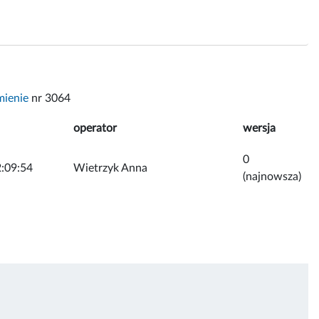
mienie
nr 3064
operator
wersja
0
:09:54
Wietrzyk Anna
(najnowsza)