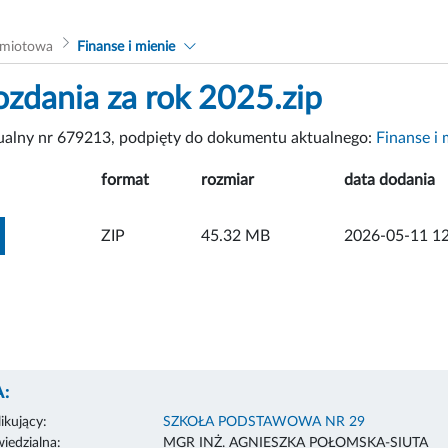
dmiotowa
Finanse i mienie
zdania za rok 2025.zip
tualny nr 679213, podpięty do dokumentu aktualnego:
Finanse i 
format
rozmiar
data dodania
ZOBACZ ZAŁĄCZNIK
ZIP
45.32 MB
2026-05-11 12
:
ikujący:
SZKOŁA PODSTAWOWA NR 29
edzialna:
MGR INŻ. AGNIESZKA POŁOMSKA-SIUTA