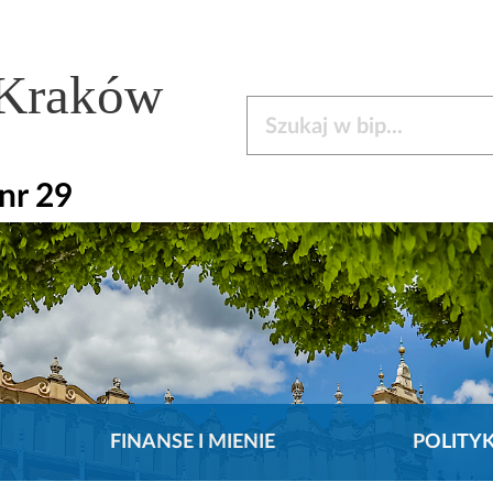
 Kraków
Szukaj w bip
nr 29
FINANSE I MIENIE
POLITY