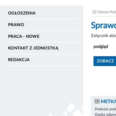
Strona Po
OGŁOSZENIA
Sprawo
PRAWO
Załącznik ak
PRACA - NOWE
podgląd
KONTAKT Z JEDNOSTKĄ
REDAKCJA
ZOBACZ
METKA
Podmiot publ
Osoba odpowi