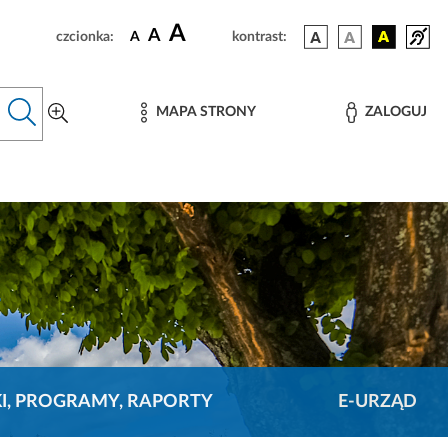
A
A
czcionka:
A
kontrast:
MAPA STRONY
ZALOGUJ
KI, PROGRAMY, RAPORTY
E-URZĄD