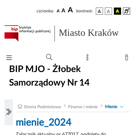
A
A
czcionka:
A
kontrast:
Miasto Kraków
BIP MJO - Żłobek
Samorządowy Nr 14
Strona Podmiotowa
Finanse i mienie
Mienie
mienie_2024
Załącznik aktualny nr 677017, podpięty do