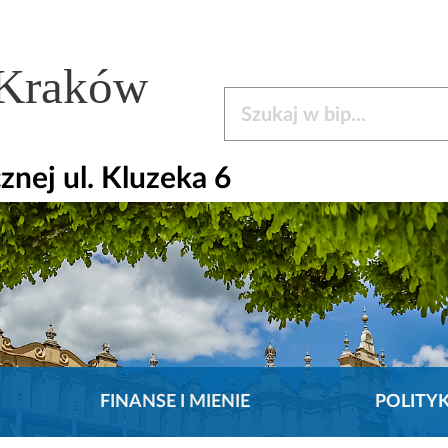
 Kraków
Szukaj w bip
nej ul. Kluzeka 6
FINANSE I MIENIE
POLITY