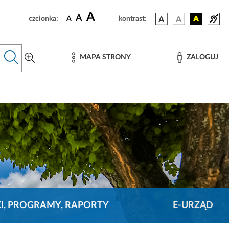
A
A
czcionka:
A
kontrast:
MAPA STRONY
ZALOGUJ
KI, PROGRAMY, RAPORTY
E-URZĄD