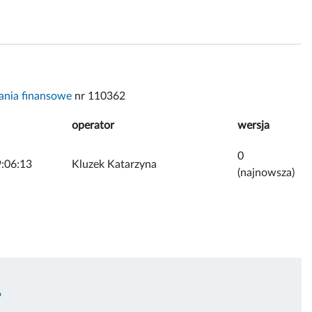
nia finansowe
nr 110362
operator
wersja
0
:06:13
Kluzek Katarzyna
(najnowsza)
6