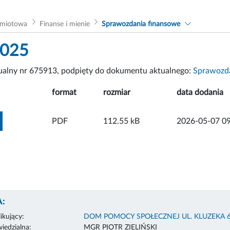
dmiotowa
Finanse i mienie
Sprawozdania finansowe
2025
tualny nr 675913, podpięty do dokumentu aktualnego:
Sprawozda
format
rozmiar
data dodania
ZOBACZ ZAŁĄCZNIK
PDF
112.55 kB
2026-05-07 09
:
ikujący:
DOM POMOCY SPOŁECZNEJ UL. KLUZEKA 
edzialna:
MGR PIOTR ZIELIŃSKI