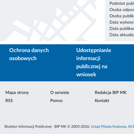
Podmiot publ
Osoba odpowi
Osoba publik
Data wytworz
Data publikac
Data aktualiza
Ochrona danych
Udostępnianie
osobowych
informacji
publicznej na
wniosek
Mapa strony
O serwisie
Redakcja BIP MK
RSS
Pomoc
Kontakt
Biuletyn Informacji Publicznej - BIP MK © 2003-2026,
Urząd Miasta Krakowa
,
ACK