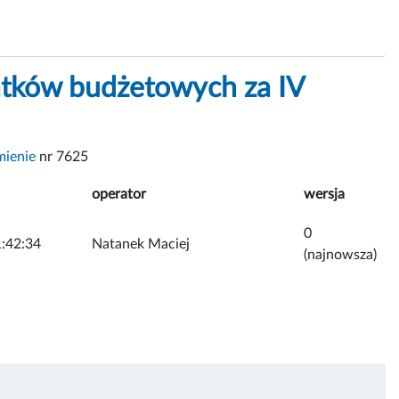
tków budżetowych za IV
mienie
nr 7625
operator
wersja
0
:42:34
Natanek Maciej
(najnowsza)