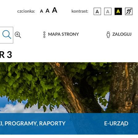
A
A
czcionka:
A
kontrast:
MAPA STRONY
ZALOGUJ
R 3
KI, PROGRAMY, RAPORTY
E-URZĄD