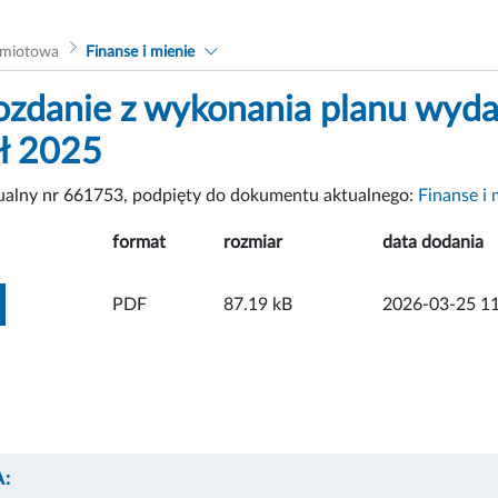
dmiotowa
Finanse i mienie
zdanie z wykonania planu wyda
ł 2025
tualny nr 661753, podpięty do dokumentu aktualnego:
Finanse i 
format
rozmiar
data dodania
ZOBACZ ZAŁĄCZNIK
PDF
87.19 kB
2026-03-25 11
: