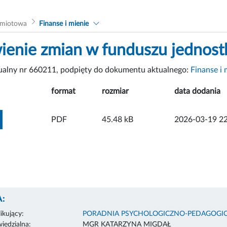
dmiotowa
Finanse i mienie
ienie zmian w funduszu jednost
tualny nr 660211, podpięty do dokumentu aktualnego:
Finanse i 
format
rozmiar
data dodania
ZOBACZ ZAŁĄCZNIK
PDF
45.48 kB
2026-03-19 22
:
ikujący:
PORADNIA PSYCHOLOGICZNO-PEDAGOGIC
edzialna:
MGR KATARZYNA MIGDAŁ