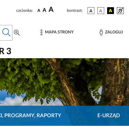
A
A
czcionka:
A
kontrast:
MAPA STRONY
ZALOGUJ
R 3
KI, PROGRAMY, RAPORTY
E-URZĄD