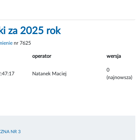
ki za 2025 rok
mienie
nr 7625
operator
wersja
0
:47:17
Natanek Maciej
(najnowsza)
ZNA NR 3