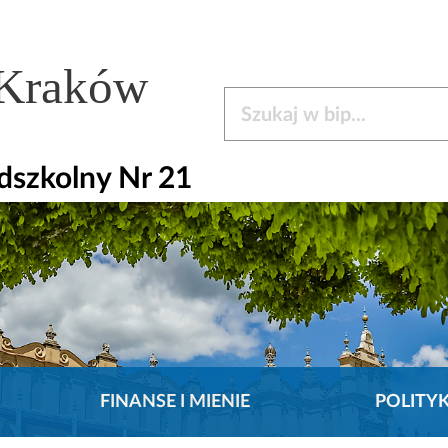
 Kraków
Szukaj w bip
dszkolny Nr 21
FINANSE I MIENIE
POLITY