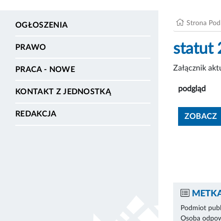
Strona Po
OGŁOSZENIA
statut
PRAWO
Załącznik ak
PRACA - NOWE
podgląd
KONTAKT Z JEDNOSTKĄ
REDAKCJA
ZOBACZ
METKA
Podmiot publ
Osoba odpowi