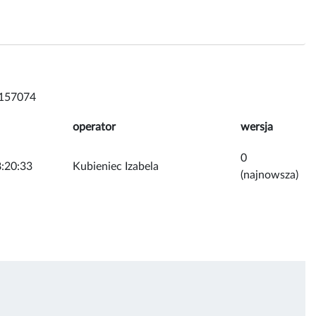
157074
operator
wersja
0
:20:33
Kubieniec Izabela
(najnowsza)