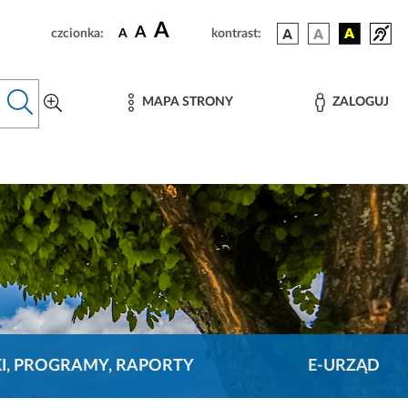
A
A
czcionka:
A
kontrast:
MAPA STRONY
ZALOGUJ
KI, PROGRAMY, RAPORTY
E-URZĄD