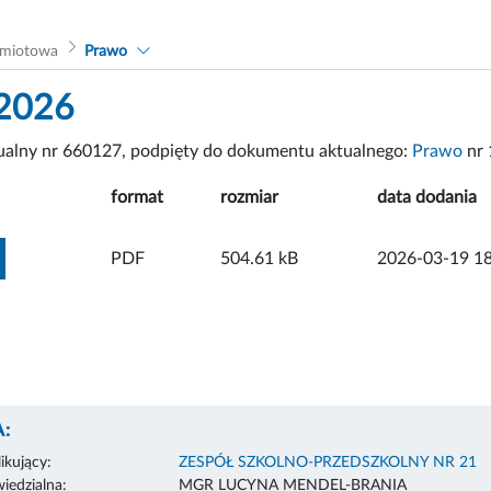
dmiotowa
Prawo
 2026
tualny nr 660127, podpięty do dokumentu aktualnego:
Prawo
nr 
format
rozmiar
data dodania
ZOBACZ ZAŁĄCZNIK
PDF
504.61 kB
2026-03-19 18
:
ikujący:
ZESPÓŁ SZKOLNO-PRZEDSZKOLNY NR 21
edzialna:
MGR LUCYNA MENDEL-BRANIA