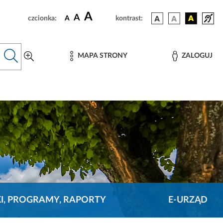
A
A
czcionka:
A
kontrast:
MAPA STRONY
ZALOGUJ
KI, PROGRAMY, RAPORTY
E-URZĄD