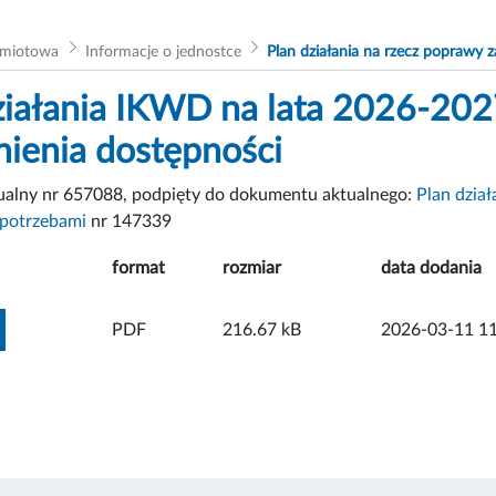
dmiotowa
Informacje o jednostce
Plan działania na rzecz poprawy
ziałania IKWD na lata 2026-202
ienia dostępności
tualny nr 657088, podpięty do dokumentu aktualnego:
Plan dzia
 potrzebami
nr 147339
format
rozmiar
data dodania
ZOBACZ ZAŁĄCZNIK
PDF
216.67 kB
2026-03-11 11