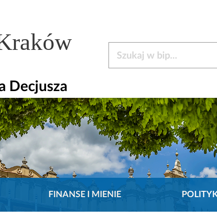
 Kraków
Szukaj w bip
la Decjusza
FINANSE I MIENIE
POLITY