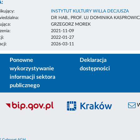
:
ikujący:
INSTYTUT KULTURY WILLA DECJUSZA
edzialna:
DR HAB., PROF. UJ DOMINIKA KASPROWIC
ująca:
GRZEGORZ MOREK
enia:
2021-11-09
ji:
2022-01-27
cji:
2026-03-11
Ponowne
Deklaracja
wykorzystywanie
dostępności
informacji sektora
publicznego
W
 Cyfronet AGH