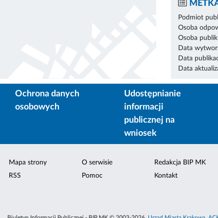
METKA
Podmiot publ
Osoba odpowi
Osoba publik
Data wytworz
Data publikac
Data aktualiza
Ochrona danych
Udostępnianie
osobowych
informacji
publicznej na
wniosek
Mapa strony
O serwisie
Redakcja BIP MK
RSS
Pomoc
Kontakt
Biuletyn Informacji Publicznej - BIP MK © 2003-2026,
Urząd Miasta Krakowa
,
ACK