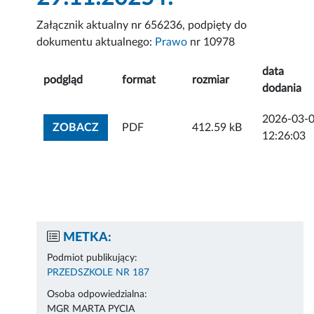
Załącznik aktualny nr 656236, podpięty do
dokumentu aktualnego:
Prawo
nr 10978
data
podgląd
format
rozmiar
dodania
2026-03-
ZOBACZ ZAŁĄCZNIK
ZOBACZ
PDF
412.59 kB
12:26:03
METKA:
Podmiot publikujący:
PRZEDSZKOLE NR 187
Osoba odpowiedzialna:
MGR MARTA PYCIA