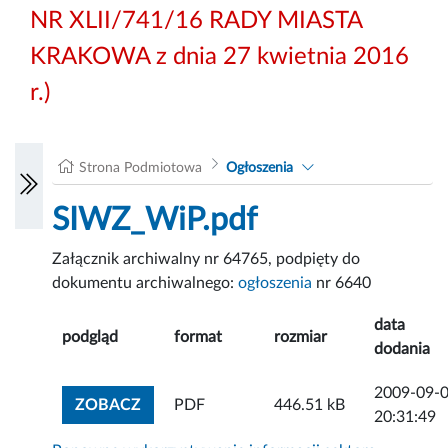
NR XLII/741/16 RADY MIASTA
KRAKOWA z dnia 27 kwietnia 2016
r.)
Strona Podmiotowa
Ogłoszenia
SIWZ_WiP.pdf
Załącznik archiwalny nr 64765, podpięty do
dokumentu archiwalnego:
ogłoszenia
nr 6640
data
podgląd
format
rozmiar
dodania
2009-09-
ZOBACZ ZAŁĄCZNIK
ZOBACZ
PDF
446.51 kB
20:31:49