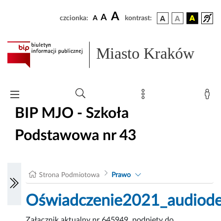
A
A
czcionka:
A
kontrast:
Miasto Kraków
BIP MJO - Szkoła
Podstawowa nr 43
Strona Podmiotowa
Prawo
Oświadczenie2021_audiode
Załącznik aktualny nr 645949, podpięty do