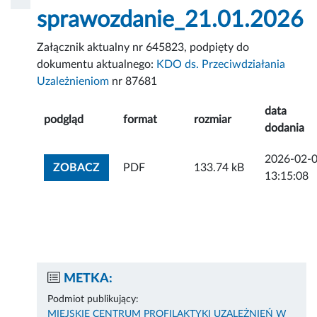
sprawozdanie_21.01.2026
Załącznik aktualny nr 645823, podpięty do
dokumentu aktualnego:
KDO ds. Przeciwdziałania
Uzależnieniom
nr 87681
data
podgląd
format
rozmiar
dodania
2026-02-
ZOBACZ ZAŁĄCZNIK
ZOBACZ
PDF
133.74 kB
13:15:08
METKA:
Podmiot publikujący:
MIEJSKIE CENTRUM PROFILAKTYKI UZALEŻNIEŃ W