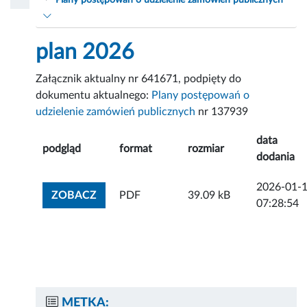
Plany postępowań o udzielenie zamówień publicznych
plan 2026
Załącznik aktualny nr 641671, podpięty do
dokumentu aktualnego:
Plany postępowań o
udzielenie zamówień publicznych
nr 137939
data
podgląd
format
rozmiar
dodania
2026-01-
ZOBACZ ZAŁĄCZNIK
ZOBACZ
PDF
39.09 kB
07:28:54
METKA: