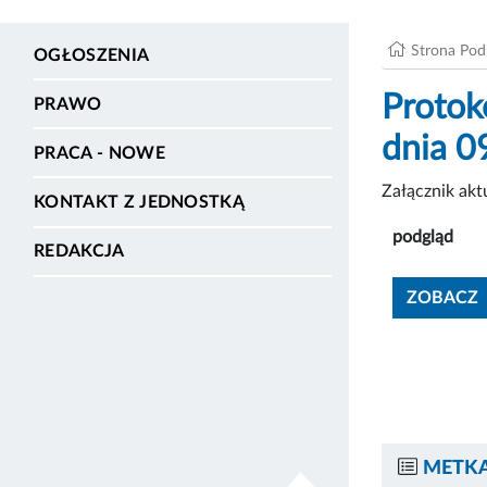
Strona Po
OGŁOSZENIA
Protok
PRAWO
dnia 0
PRACA - NOWE
Załącznik ak
KONTAKT Z JEDNOSTKĄ
podgląd
REDAKCJA
ZOBACZ
METKA