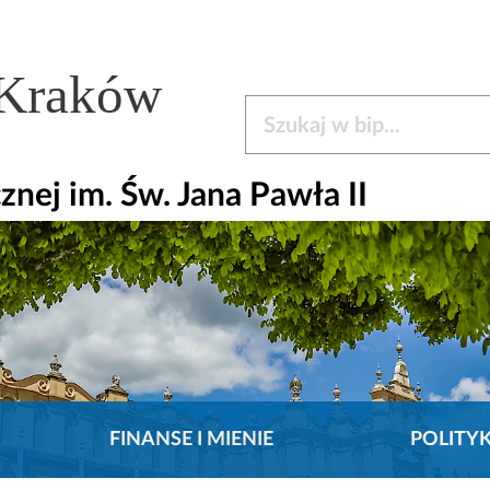
 Kraków
Szukaj w bip
ej im. Św. Jana Pawła II
FINANSE I MIENIE
POLITY