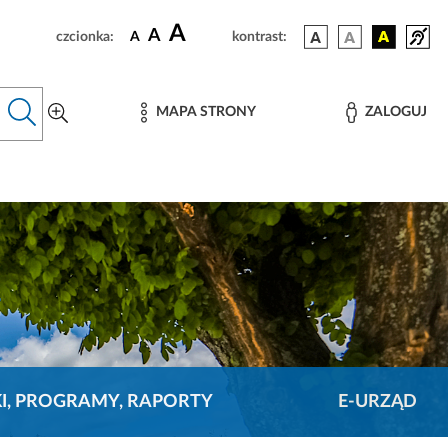
A
A
czcionka:
A
kontrast:
MAPA STRONY
ZALOGUJ
KI, PROGRAMY, RAPORTY
E-URZĄD