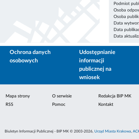
Podmiot publ
Osoba odpowi
Osoba publik
Data wytworz
Data publikac
Data aktualiza
Ochrona danych
Udostępnianie
osobowych
informacji
publicznej na
wniosek
Mapa strony
O serwisie
Redakcja BIP MK
RSS
Pomoc
Kontakt
Biuletyn Informacji Publicznej - BIP MK © 2003-2026,
Urząd Miasta Krakowa
,
ACK