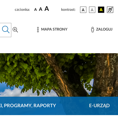
A
A
czcionka:
A
kontrast:
MAPA STRONY
ZALOGUJ
KI, PROGRAMY, RAPORTY
E-URZĄD