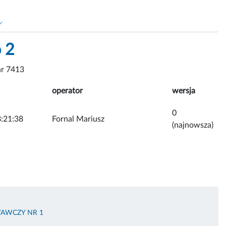
 2
r 7413
operator
wersja
0
:21:38
Fornal Mariusz
(najnowsza)
AWCZY NR 1