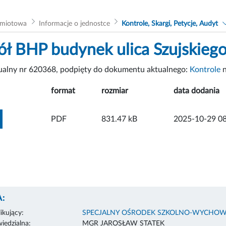
dmiotowa
Informacje o jednostce
Kontrole, Skargi, Petycje, Audyt
ół BHP budynek ulica Szujskiego
tualny nr 620368, podpięty do dokumentu aktualnego:
Kontrole
n
format
rozmiar
data dodania
ZOBACZ ZAŁĄCZNIK
PDF
831.47 kB
2025-10-29 08
:
ikujący:
SPECJALNY OŚRODEK SZKOLNO-WYCHOW
edzialna:
MGR JAROSŁAW STATEK