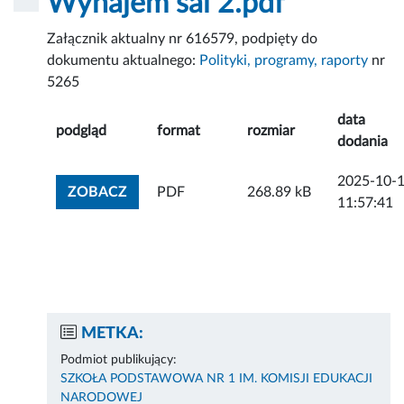
Wynajem sal 2.pdf
Załącznik aktualny nr 616579, podpięty do
dokumentu aktualnego:
Polityki, programy, raporty
nr
5265
data
podgląd
format
rozmiar
dodania
2025-10-
ZOBACZ ZAŁĄCZNIK
ZOBACZ
PDF
268.89 kB
11:57:41
METKA:
Podmiot publikujący:
SZKOŁA PODSTAWOWA NR 1 IM. KOMISJI EDUKACJI
NARODOWEJ