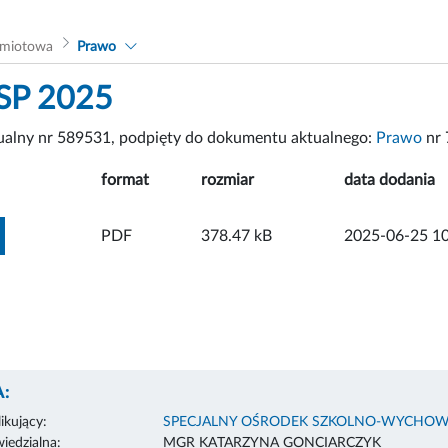
dmiotowa
Prawo
 SP 2025
tualny nr 589531, podpięty do dokumentu aktualnego:
Prawo
nr 
format
rozmiar
data dodania
ZOBACZ ZAŁĄCZNIK
PDF
378.47 kB
2025-06-25 10
:
ikujący:
SPECJALNY OŚRODEK SZKOLNO-WYCHOW
edzialna:
MGR KATARZYNA GONCIARCZYK