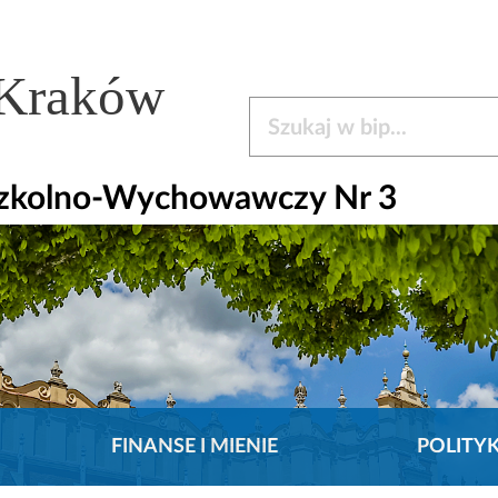
 Kraków
Szukaj w bip
Szkolno-Wychowawczy Nr 3
FINANSE I MIENIE
POLITY