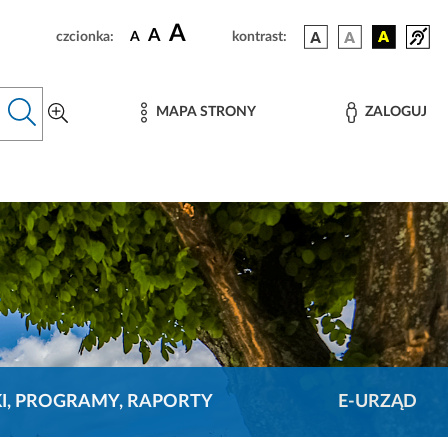
A
A
czcionka:
A
kontrast:
MAPA STRONY
ZALOGUJ
KI, PROGRAMY, RAPORTY
E-URZĄD